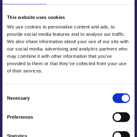
Als u een reclamepaneel wilt laten maken, dan
This website uses cookies
moet dit natuurlijk aan heel wat voorwaarden
We use cookies to personalise content and ads, to
voldoen. Wij zorgen ervoor dat uw paneel er straks
provide social media features and to analyse our traffic.
helemaal perfect uitziet. Dat de kleuren van het
We also share information about your use of our site with
paneel afspatten, dat het perfect op maat is en dat
our social media, advertising and analytics partners who
het er ook altijd mooi uit blijft zien. Dankzij de
may combine it with other information that you’ve
materialen die wij gebruiken hoeft u er niet bang
provided to them or that they’ve collected from your use
voor te zijn dat het beeld op het doek gaat
of their services.
vervagen. Dat zou namelijk niet echt een goede
indruk van uw bedrijf geven. U wilt een
reclamepaneel laten maken bij een bedrijf waar
Consent
mensen werken met veel kennis en ervaring op dit
Necessary
Selection
gebied? U hoeft hier dan alleen maar even contact
over op te nemen met ons.
Preferences
Statistics