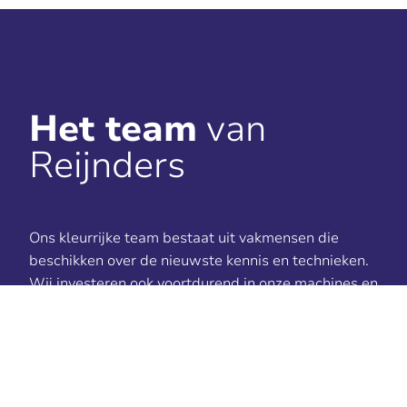
Het team
van
Reijnders
Ons kleurrijke team bestaat uit vakmensen die
beschikken over de nieuwste kennis en technieken.
Wij investeren ook voortdurend in onze machines en
systemen om ervoor te zorgen dat wij onze klanten
de hoogste kwaliteit kunnen bieden.
Naast een uitstekende dienstverlening vinden wij
het belangrijk om onze klanten te voorzien van