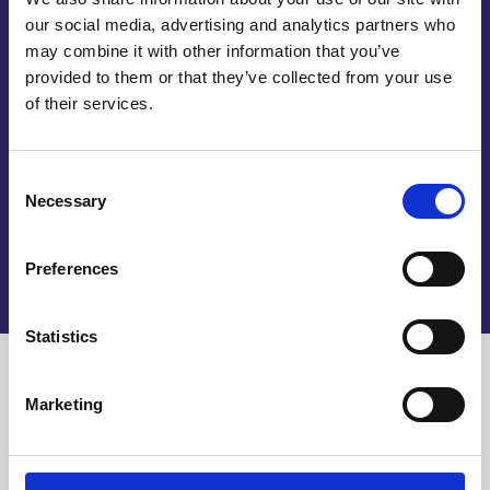
medewerkers. Die zijn het fundament voor het
our social media, advertising and analytics partners who
bedrijf en zij kunnen uitstekende kwaliteit leveren.
may combine it with other information that you’ve
Ze hebben dan ook veel ervaring en doen het werk
provided to them or that they’ve collected from your use
met passie. Metaal op maat branden is voor onze
of their services.
medewerkers daarmee een fluitje van een cent.
Tegelijkertijd zijn onze medewerkers ook in staat
om de hoogwaardige machines in onze fabriek
Consent
goed te bedienen.
Necessary
Selection
Preferences
Statistics
Marketing
Metaal op maat