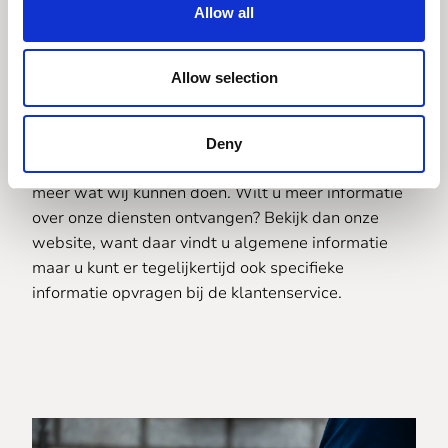
laten branden
Allow all
Allow selection
Naast metaal op maat laten branden kunt u bij ons
natuurlijk ook terecht voor veel andere diensten.
Wij kunnen bijvoorbeeld mooie zaken digitaal voor
Deny
u printen, wij kunnen laseren en zo is er nog veel
meer wat wij kunnen doen. Wilt u meer informatie
over onze diensten ontvangen? Bekijk dan onze
website, want daar vindt u algemene informatie
maar u kunt er tegelijkertijd ook specifieke
informatie opvragen bij de klantenservice.