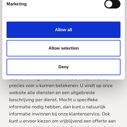
Marketing
Lexan op maat
Allow all
laten bewerken
Allow selection
Naast lexan op maat laten bewerken gaan wij
natuurlijk ook graag met andere materialen voor u
Deny
aan de slag. Wij kunnen bijvoorbeeld ook frezen,
laseren en nog veel meer. Wilt u weten wat wij
precies voor u kunnen betekenen. U vindt op onze
website alle diensten en een uitgebreide
beschrijving per dienst. Mocht u specifieke
informatie nodig hebben, dan kunt u natuurlijk
informatie inwinnen bij onze klantenservice. Ook
kunt u ervoor kiezen om vrijblijvend een offerte aan