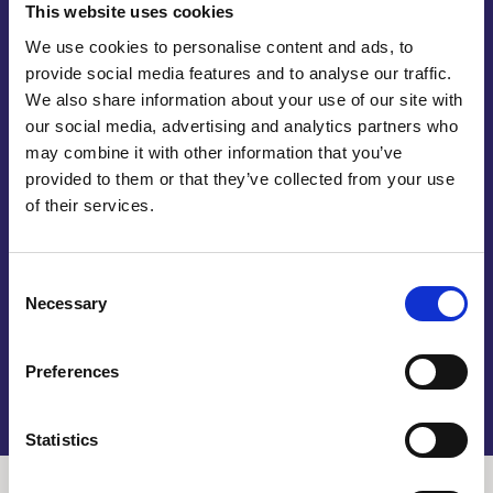
This website uses cookies
wij dit met zoveel kwaliteit voor u kunnen doen?
Daar liggen in principe twee redenen aan ten
We use cookies to personalise content and ads, to
grondslag. In eerste instantie komt dit vanwege de
provide social media features and to analyse our traffic.
vele ervaring die onze medewerkers met zich
We also share information about your use of our site with
meedragen. Wij werken namelijk met een hecht
our social media, advertising and analytics partners who
team en ons personeel heeft ook echt passie voor
may combine it with other information that you’ve
het werk. Ze werken graag voor u als klant en ze
provided to them or that they’ve collected from your use
of their services.
willen graag fantastische eindproducten opleveren.
Dit kunnen wij ook garanderen vanwege de
hoogwaardige machines waar wij mee werken.
Consent
Wilt u meer informatie over deze machines. U vindt
Necessary
Selection
op onze website de verschillende specificaties.
Preferences
Statistics