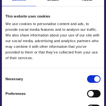
Een informatiebord maken is een van de
specialiteiten van Reijnders Graveer en
This website uses cookies
Lasertechniek. We gaan graag eens met u in
We use cookies to personalise content and ads, to
gesprek om met u te bekijken wat uw wensen en
provide social media features and to analyse our traffic.
eisen zijn als het aankomt op uw nieuwe
We also share information about your use of our site with
informatiebord. We bekijken dan samen met u wat
our social media, advertising and analytics partners who
de precieze functie is van het bord. Is het een bord
may combine it with other information that you’ve
voor binnen of voor buiten? Wat zijn de afmetingen?
provided to them or that they’ve collected from your use
En wat voor materiaal kunnen we bij het maken van
of their services.
het bord het beste gebruiken? Als we dit allemaal
op papier hebben staan gaan we voor u aan de slag
met het maken van het bord, of meerdere
Consent
Necessary
Selection
exemplaren indien u die nodig heeft.
Preferences