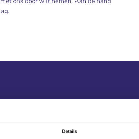
 met ons door wilt nemen. Aan de hand
lag.
fobord
Details