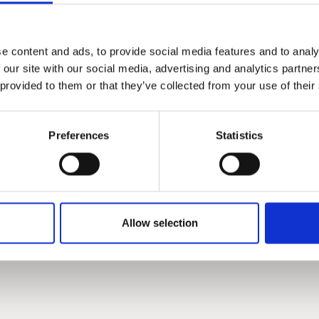
eren hebben
et stevige
e content and ads, to provide social media features and to analy
eergezet
nnen bij
 our site with our social media, advertising and analytics partn
kt moet
illende
 provided to them or that they’ve collected from your use of their
lot van
 op hoge
moeten
eren is
iten
natuurlijk ook mogelijk.
Preferences
Statistics
Allow selection