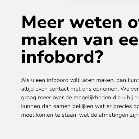
Meer weten o
maken van ee
infobord?
Als u een infobord wilt laten maken, dan kunt 
materiaal dit bord moet worden gemaakt.
altijd even contact met ons opnemen. We ver
even op onze website kijken voor meer info
graag meer over de mogelijkheden die u bij o
hebben we naast duidelijke info ook een aan
kunnen dan samen bekijken wat er precies o
staan, waarop u kunt zien hoe wij bij het make
moet komen te staan, wat de afmetingen zijn