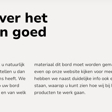
ver het
n goed
u natuurlijk
 U kunt ook
tellen u dan
rmatie. Hier
ns heeft. We
tal filmpjes
p uw bord
n van onze
 en van welk
producten te werk gaan.