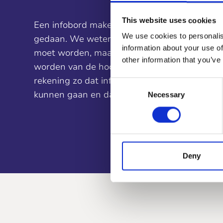
This website uses cookies
Een infobord maken is iets wat wij al vele k
hangen. Een dergelijk bord moet dan ook m
We use cookies to personalis
gedaan. We weten hoe de informatie goed n
weersomstandigheden om kunnen gaan. We ku
information about your use of
moet worden, maar ook hoe een bord gemaa
het infobord maken hier meerdere versch
other information that you’ve
worden van de hoogste kwaliteit. Het is per s
materialen gebruiken, waar wij dan ook nog eens
rekening zo dat informatieborden lang mee 
kwaliteit een print op kunnen maken, De tekst grav
Consent
kunnen gaan en dat ze over het algemeen bu
Necessary
Selection
Deny