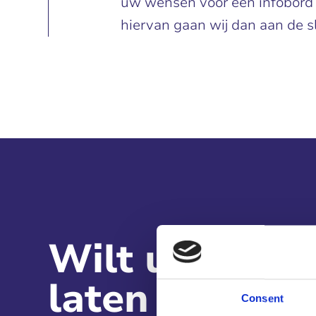
uw wensen voor een infobord
hiervan gaan wij dan aan de s
Wilt u een in
laten maken?
Consent