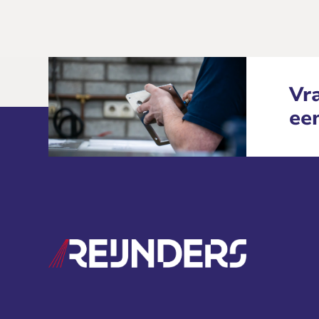
Vra
ee