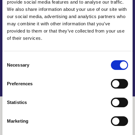
provide social media features and to analyse our traffic.
waarmee wij u van dienst kunnen zijn. Onze
We also share information about your use of our site with
fanatieke medewerkers gaan met passie voor u aan
our social media, advertising and analytics partners who
de slag. Maar het kan zijn dat u eerst wilt zien wat
may combine it with other information that you’ve
wij zoal geproduceerd hebben. Op onze website
provided to them or that they’ve collected from your use
vindt u referenties van bedrijven waar wij voor
of their services.
gewerkt hebben. Zo kunt u een beetje inzicht
krijgen in onze werkzaamheden. Ook vindt u daar
meer over HMPE op maat lasersnijden.
Consent
Necessary
Selection
Preferences
Statistics
Marketing