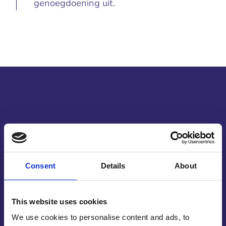
genoegdoening uit.
HMPE op maat
lasersnijden
Consent
Details
About
Vakwerk leveren is iets wat wij hoog in achting
hebben staan. HMPE op maat lasersnijden is iets
This website uses cookies
waar wij veel ervaring mee hebben, maar
We use cookies to personalise content and ads, to
tegelijkertijd zijn er ook nog veel andere zaken