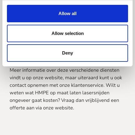
HMPE op maat
laten lasersnijden
Allow all
Naast HMPE op maat laten lasersnijden kunt u bij
Allow selection
ons natuurlijk ook terecht voor veel andere
diensten, zoals we in de vorige alinea al even
Deny
hadden gemeld. Misschien wilt u bijvoorbeeld iets
digitaal printen, frezen, laseren of wat anders.
Meer informatie over deze verscheidene diensten
vindt u op onze website, maar uiteraard kunt u ook
contact opnemen met onze klantenservice. Wilt u
weten wat HMPE op maat laten lasersnijden
ongeveer gaat kosten? Vraag dan vrijblijvend een
offerte aan via onze website.