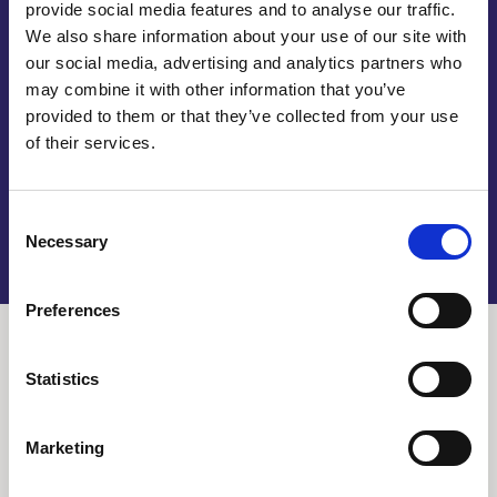
provide social media features and to analyse our traffic.
machines. Die combinatie maakt ons dan ook een
We also share information about your use of our site with
aantrekkelijke partner. Wij vinden het fijn om
our social media, advertising and analytics partners who
duurzame relaties met onze klanten aan te gaan.
may combine it with other information that you’ve
Voor meer informatie over forex op maat bedrukken
provided to them or that they’ve collected from your use
of wat anders kunt u uiteraard op onze website
of their services.
terecht.
Consent
Necessary
Selection
Preferences
Statistics
Forex op maat
Marketing
laten bedrukken