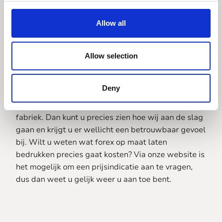
Allow all
Voordat wij aan de slag gaan met betrekking tot
forex op maat laten bedrukken, wilt u wellicht wat
meer informatie over hoe wij aan de slag gaan.
Allow selection
Onze expertise en precieze toepassingen vindt u
onder andere op de website. Daar voorzien wij u
Deny
graag van nog meer informatie. Ook kunt u
natuurlijk eens een kijkje komen nemen in onze
fabriek. Dan kunt u precies zien hoe wij aan de slag
gaan en krijgt u er wellicht een betrouwbaar gevoel
bij. Wilt u weten wat forex op maat laten
bedrukken precies gaat kosten? Via onze website is
het mogelijk om een prijsindicatie aan te vragen,
dus dan weet u gelijk weer u aan toe bent.