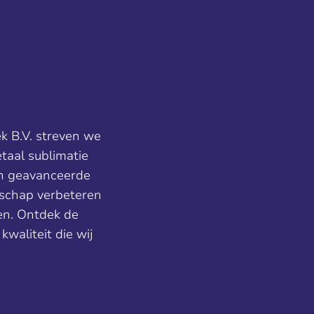
ek B.V. streven we
etaal sublimatie
in geavanceerde
nschap verbeteren
en. Ontdek de
waliteit die wij