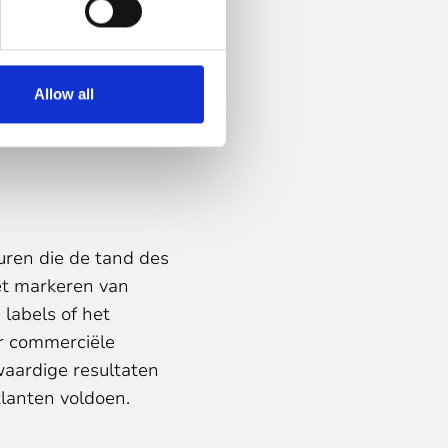
Allow all
uren die de tand des
et markeren van
labels of het
r commerciële
waardige resultaten
lanten voldoen.