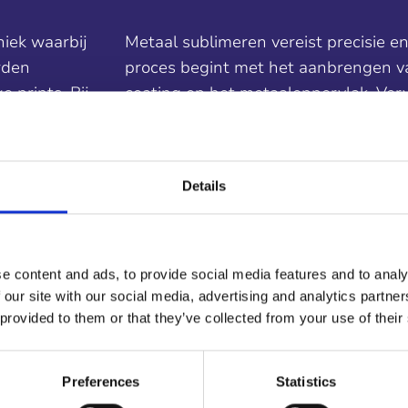
iek waarbij
Metaal sublimeren vereist precisie en
rden
proces begint met het aanbrengen v
 prints. Bij
coating op het metaaloppervlak. Ver
we
ontwerp met behulp van warmte en d
, waarbij we
gesublimeerd, waardoor het permane
 hoogste
wordt geïntegreerd. Dit resulteert in 
Details
vervagen of slijten, zelfs niet onder 
omstandigheden.
e content and ads, to provide social media features and to analy
 our site with our social media, advertising and analytics partn
 provided to them or that they’ve collected from your use of their
Preferences
Statistics