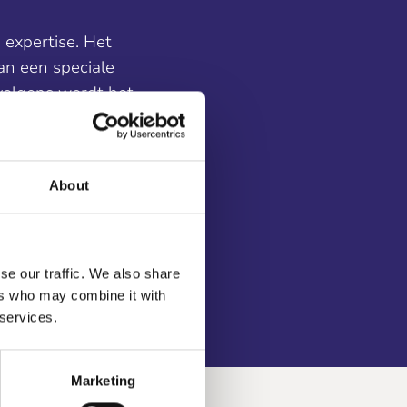
 expertise. Het
an een speciale
volgens wordt het
ruk in het metaal
nt en krasbestendig
prints die niet
About
zware
se our traffic. We also share
ers who may combine it with
 services.
Marketing