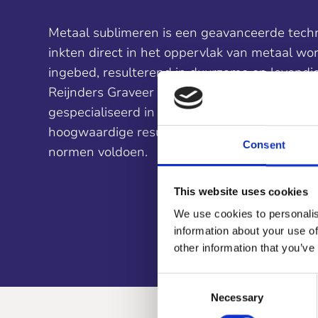
Metaal sublimeren is een geavanceerde techn
inkten direct in het oppervlak van metaal wo
ingebed, resulterend in duurzame en levendige
Reijnders Graveer en Lasertechniek B.V. zijn 
gespecialiseerd in het sublimeren van metaal
hoogwaardige resultaten leveren die aan de
Consent
normen voldoen.
This website uses cookies
We use cookies to personalis
information about your use of
other information that you’ve
Consent
Necessary
Selection