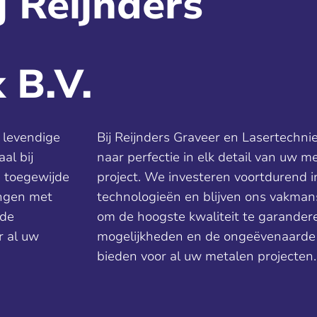
j Reijnders
 B.V.
 levendige
Bij Reijnders Graveer en Lasertechni
al bij
naar perfectie in elk detail van uw m
e toegewijde
project. We investeren voortdurend 
engen met
technologieën en blijven ons vakma
 de
om de hoogste kwaliteit te garander
r al uw
mogelijkheden en de ongeëvenaarde k
bieden voor al uw metalen projecten.