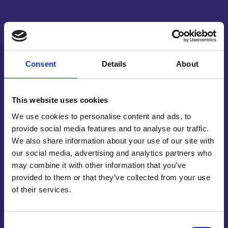
Neopreen
lasersnijden
Consent
Details
About
Neopreen lasersnijden is ideaal voor producten die
This website uses cookies
bestand moeten zijn tegen zowel mechanische
We use cookies to personalise content and ads, to
belasting als weersinvloeden. Dit veelzijdige
provide social media features and to analyse our traffic.
materiaal wordt veel gebruikt in afdichtingen,
We also share information about your use of our site with
beschermkappen en industriële toepassingen. Door
our social media, advertising and analytics partners who
neopreen lasersnijden kunnen wij patronen en
may combine it with other information that you’ve
vormen realiseren die perfect aansluiten op de
provided to them or that they’ve collected from your use
toepassing.
of their services.
Bij Reijnders passen we onze machines zo af dat
Consent
neopreen lasersnijden altijd een gladde en