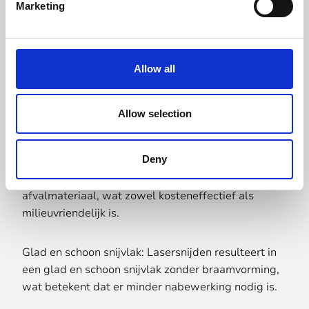
Marketing
die exact op maat moeten zijn.
Snelheid en efficiëntie: Lasersnijden is een snel
Allow all
proces, wat betekent dat we grote hoeveelheden
HDPE snel en efficiënt kunnen bewerken. Dit
vertaalt zich in snellere doorlooptijden voor uw
Allow selection
projecten.
Deny
Minder materiaalverspilling: Het nauwkeurige
snijproces minimaliseert het aantal fouten en het
afvalmateriaal, wat zowel kosteneffectief als
milieuvriendelijk is.
Glad en schoon snijvlak: Lasersnijden resulteert in
een glad en schoon snijvlak zonder braamvorming,
wat betekent dat er minder nabewerking nodig is.