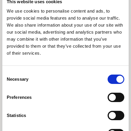
HDPE, of High-Density Polyethylene, is een
This website uses cookies
specifiek type polyethyleen dat bekend staat om
We use cookies to personalise content and ads, to
zijn hoge dichtheid en sterkte. Dit materiaal wordt
provide social media features and to analyse our traffic.
vaak gebruikt in toepassingen waar duurzaamheid
We also share information about your use of our site with
en robuustheid vereist zijn, zoals in pijpleidingen,
our social media, advertising and analytics partners who
flessen, en industriële componenten. Het
may combine it with other information that you’ve
lasersnijden van HDPE biedt unieke voordelen die
provided to them or that they’ve collected from your use
het onderscheiden van andere snijmethoden.
of their services.
Bij Reijnders begrijpen we de unieke
Consent
eigenschappen van HDPE en hebben we de
Necessary
Selection
expertise om dit materiaal efficiënt te bewerken.
Het gebruik van lasersnijden voor HDPE heeft
Preferences
diverse voordelen:
Hoge precisie: Dankzij onze geavanceerde lasersnij
Statistics
technologie kunnen we uiterst nauwkeurige sneden
maken in HDPE, wat essentieel is voor onderdelen