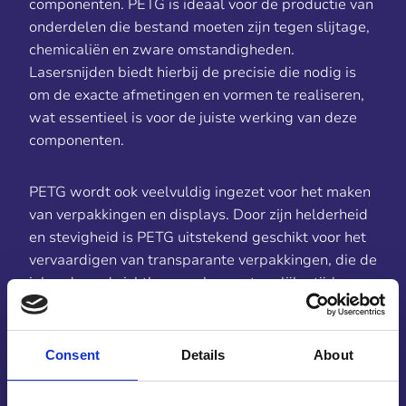
componenten. PETG is ideaal voor de productie van
onderdelen die bestand moeten zijn tegen slijtage,
chemicaliën en zware omstandigheden.
Lasersnijden biedt hierbij de precisie die nodig is
om de exacte afmetingen en vormen te realiseren,
wat essentieel is voor de juiste werking van deze
componenten.
PETG wordt ook veelvuldig ingezet voor het maken
van verpakkingen en displays. Door zijn helderheid
en stevigheid is PETG uitstekend geschikt voor het
vervaardigen van transparante verpakkingen, die de
inhoud goed zichtbaar maken en tegelijkertijd
beschermen.
Consent
Details
About
Een ander belangrijk toepassingsgebied voor PETG
lasersnijden is in de signage- en reclame-industrie.
PETG is licht van gewicht, duurzaam en kan zowel