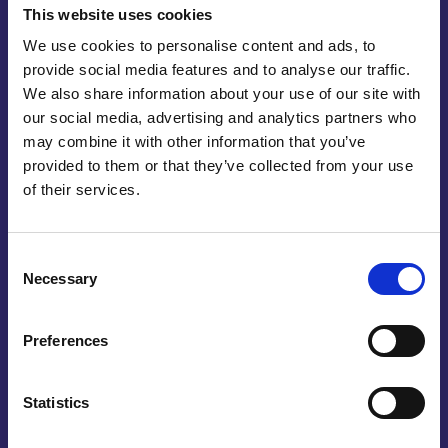
This website uses cookies
binnen als buiten worden gebruikt, wat het ideaal
maakt voor bewegwijzering, logo’s en andere
We use cookies to personalise content and ads, to
visuele communicatiematerialen. Bovendien is
provide social media features and to analyse our traffic.
We also share information about your use of our site with
PETG gemakkelijk te bedrukken en te kleuren,
our social media, advertising and analytics partners who
waardoor het perfect aan te passen is aan uw
may combine it with other information that you’ve
merkidentiteit.
provided to them or that they’ve collected from your use
of their services.
Door de steriele en hygiënische eigenschappen van
PETG wordt dit materiaal ook veelvuldig gebruikt in
de medische sector. PETG is bestand tegen
Consent
chemicaliën en kan eenvoudig worden
Necessary
Selection
gedesinfecteerd, wat het geschikt maakt voor
gebruik in medische apparatuur, zoals
Preferences
beschermende schermen, instrumenten en
behuizingen.
Statistics