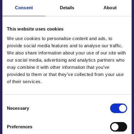
omstandigheden.
Consent
Details
About
Een resopal plaat wordt vaak ingezet als
alternatief voor metalen plaatjes, omdat het
This website uses cookies
materiaal licht in gewicht is en toch een luxe
We use cookies to personalise content and ads, to
uitstraling heeft. Het is bovendien voordelig en
provide social media features and to analyse our traffic.
verkrijgbaar in verschillende kleuren en
We also share information about your use of our site with
afwerkingen. Zo kan elk ontwerp worden
our social media, advertising and analytics partners who
afgestemd op de huisstijl of het gewenste gebruik.
may combine it with other information that you’ve
Bij Reijnders zorgen we ervoor dat uw gegraveerde
provided to them or that they’ve collected from your use
resopal plaat altijd strak en professioneel wordt
of their services.
uitgevoerd. Voor toepassingen waarbij u de plaat
direct wilt plakken, bieden wij ook
zelfklevend
resopal
.
Consent
Necessary
Selection
Preferences