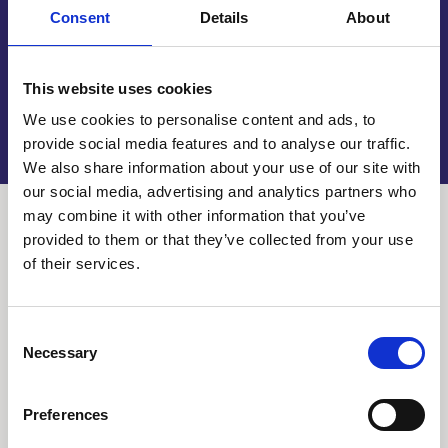
messing plaat die jarenlang meegaat. Wij nemen u
Consent
Details
About
het volledige traject uit handen en denken proactief
mee over de mogelijkheden.
This website uses cookies
We use cookies to personalise content and ads, to
provide social media features and to analyse our traffic.
We also share information about your use of our site with
our social media, advertising and analytics partners who
may combine it with other information that you’ve
provided to them or that they’ve collected from your use
of their services.
Uw messing tag
Consent
graveren
Necessary
Selection
Preferences
Ook voor het graveren van kleinere onderdelen
zoals een messing tag bent u bij Reijnders aan het