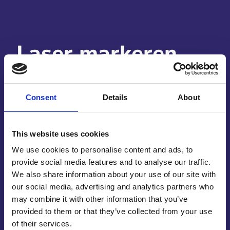
Laser markeren
met CO2 laser,
specialiteit van
Consent
Details
About
Reijnders Graveer
en Laser Techniek
This website uses cookies
We use cookies to personalise content and ads, to
provide social media features and to analyse our traffic.
Het laser markeren met CO2 laser gebeurt bij
We also share information about your use of our site with
Reijnders Graveer en Lasertechniek onder andere
our social media, advertising and analytics partners who
met de speciale Sei Mercury Co2 laser, een
may combine it with other information that you’ve
geavanceerd apparaat. U kunt uw product of
provided to them or that they’ve collected from your use
materiaal vrijblijvend laten testen, zodat u snel
of their services.