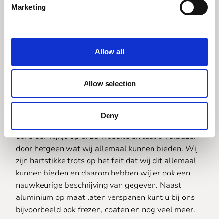
Marketing
Aluminium op
Allow all
maat laten
verspanen
Allow selection
Naast aluminium op maat laten verspanen kunt u bij
Deny
ons ook terecht voor veel andere diensten. Neem
eens een kijkje op onze website en laat u verbazen
door hetgeen wat wij allemaal kunnen bieden. Wij
zijn hartstikke trots op het feit dat wij dit allemaal
kunnen bieden en daarom hebben wij er ook een
nauwkeurige beschrijving van gegeven. Naast
aluminium op maat laten verspanen kunt u bij ons
bijvoorbeeld ook frezen, coaten en nog veel meer.