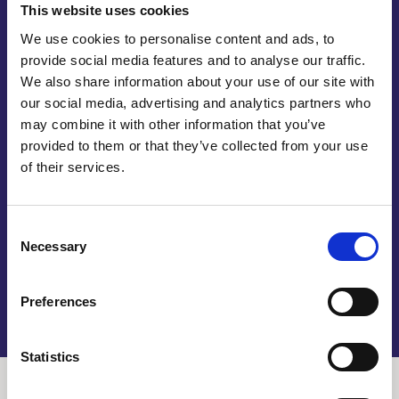
laten uitvoeren, vraagt u zich misschien af. Welnu,
This website uses cookies
in principe liggen daar verschillende redenen aan
We use cookies to personalise content and ads, to
ten grondslag. Aan de ene kant kunnen wij
provide social media features and to analyse our traffic.
hoogwaardige eindproducten afleveren vanwege
We also share information about your use of our site with
de kwalitatieve machines in onze fabriek. Daardoor
our social media, advertising and analytics partners who
wordt dat een stuk gemakkelijker voor ons gemaakt
may combine it with other information that you’ve
en dat is uiteraard een fijn gegeven. Maar uiteraard
provided to them or that they’ve collected from your use
moeten deze machines ook worden bediend en
of their services.
daarvoor hebben wij weer zeer veel ervaren
medewerkers die echt passie voor het werk
hebben. Aluminium op maat verspanen door ons
Consent
laten uitvoeren is dus zeker geen slecht idee.
Necessary
Selection
Preferences
Statistics