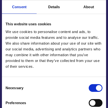
Consent
Details
About
Bij het graveren op een aluminium plaat kunt u
kiezen uit verschillende dieptes en afwerkingen.
This website uses cookies
Wilt u een subtiele gravure? Dan is oppervlakkig
graveren voldoende. Voor toepassingen waarbij de
We use cookies to personalise content and ads, to
gravure duidelijk zichtbaar en voelbaar moet zijn,
provide social media features and to analyse our traffic.
zoals bij industriële coderingen of bewegwijzering,
We also share information about your use of our site with
our social media, advertising and analytics partners who
is diep graveren een betere optie. In beide gevallen
may combine it with other information that you’ve
zorgt het graveren in aluminium voor een
provided to them or that they’ve collected from your use
professionele uitstraling die lang meegaat.
of their services.
Voordat wij starten met het aluminium graveren,
bekijken we samen met u het gewenste ontwerp.
Consent
Denk hierbij aan een logo, serienummer, QR-code
Necessary
Selection
of persoonlijke tekst graveren in aluminium.
Vervolgens wordt het ontwerp digitaal voorbereid
Preferences
en nauwkeurig door onze laser aangebracht op de