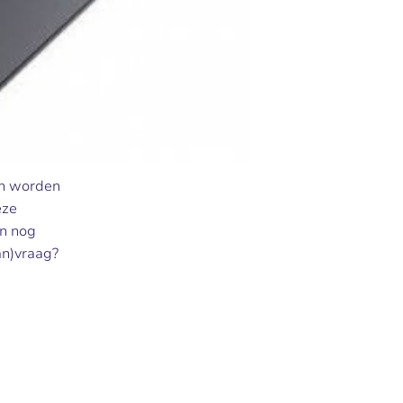
an worden
eze
n nog
an)vraag?