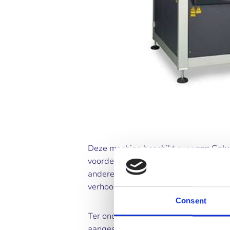
Deze machine beschikt over een Galv
voordeel hiervan is, dat het werkstu
andere werkvlak bezig is. Hierdoor w
verhoogd.
Consent
Ter ondersteuning van de lasers en 
aangeschaft. De Summa beschikt over