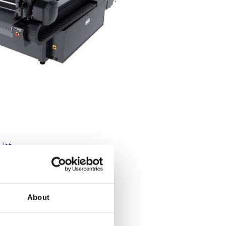
 Het
ine op het
t
About
nijplotter
vele