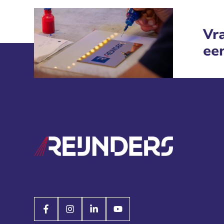
Vra
ee