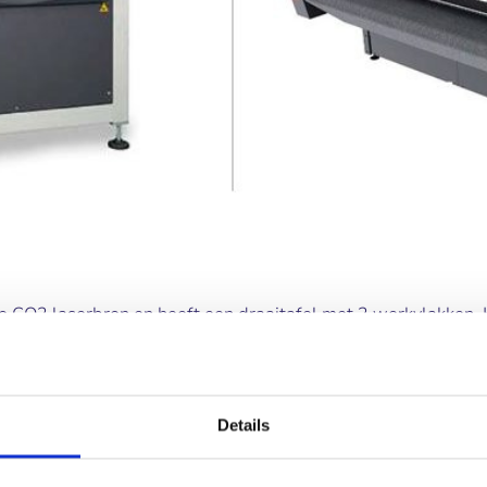
o CO2 laserbron en heeft een draaitafel met 2 werkvlakken.
k gewisseld kan worden op het ene werkvlak, terwijl de mach
ordt het stil staan geminimaliseerd en de productiecapacitei
Details
CNC-freesbanken heeft Reijnders een Summa F1832 vlakbed s
 een oscillerend mes (met verwisselbare tools), welke door 