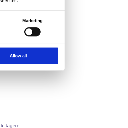
 services.
 snijdt
lijnen. Bij
iedt
Marketing
teriaal,
illen?
Allow all
r
 de lagere