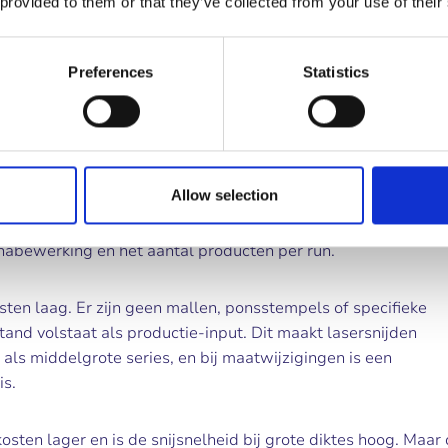
 provided to them or that they’ve collected from your use of their
mte-inbreng. Een hogedrukmengsel van water en slijpkorrels
 heeft een kenmerkend satinachtig karakter met lichte striatie
ler; bij hittegevoelige materialen of zeer grote plaatdiktes b
Preferences
Statistics
kan evenaren. De keuze tussen beide is afhankelijk van het ma
waar zitten de werkelijke versch
Allow selection
n niet alleen bepaald door de bewerkingstijd, maar ook doo
nabewerking en het aantal producten per run.
osten laag. Er zijn geen mallen, ponsstempels of specifieke
nd volstaat als productie-input. Dit maakt lasersnijden
 als middelgrote series, en bij maatwijzigingen is een
is.
sten lager en is de snijsnelheid bij grote diktes hoog. Maar