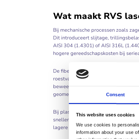
Wat maakt RVS lase
Bij mechanische processen zoals zage
Dit introduceert slijtage, trillingsbe
AISI 304 (1.4301) of AISI 316L (1.440
hogere gereedschapskosten bij serie
De fiberlaser, werkend op een golfl
roestvast staal. Dit maakt het proces
beweegt over het materiaal via CNC-
geometrie te wisselen zonder omstel
Consent
Bij plasmasnijden wordt een elektris
This website uses cookies
sneller bij grote plaatdiktes maar p
We use cookies to personalis
lagere maatnauwkeurigheid. Voor fijn
information about your use of