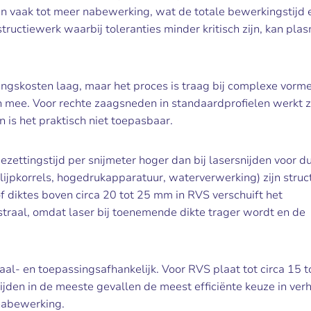
en vaak tot meer nabewerking, wat de totale bewerkingstijd 
ructiewerk waarbij toleranties minder kritisch zijn, kan pla
ringskosten laag, maar het proces is traag bij complexe vorm
h mee. Voor rechte zaagsneden in standaardprofielen werkt 
n is het praktisch niet toepasbaar.
ezettingstijd per snijmeter hoger dan bij lasersnijden voor d
lijpkorrels, hogedrukapparatuur, waterverwerking) zijn struc
of diktes boven circa 20 tot 25 mm in RVS verschuift het
straal, omdat laser bij toenemende dikte trager wordt en de
iaal- en toepassingsafhankelijk. Voor RVS plaat tot circa 15
jden in de meeste gevallen de meest efficiënte keuze in ver
nabewerking.