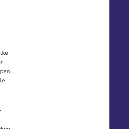
Elke
or
jpen
le
e
eken