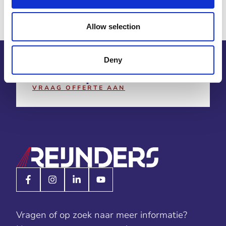
Allow selection
Deny
Vraag vrijblijvend
een
offerte op maat
VRAAG OFFERTE AAN
Vragen of op zoek naar meer informatie?