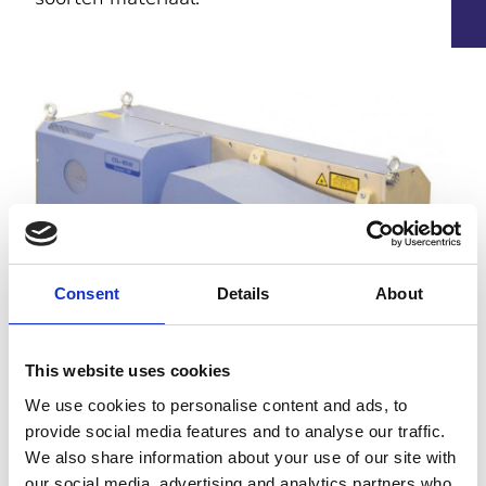
Consent
Details
About
This website uses cookies
Door het unieke bereik van 500x500 mm is het
We use cookies to personalise content and ads, to
mogelijk ook grote items perfect en met ultra dunne
provide social media features and to analyse our traffic.
lijnen te markeren. Of het nu om een logo of tekst
We also share information about your use of our site with
gaat wij draaien er onze hand niet voor om.
our social media, advertising and analytics partners who