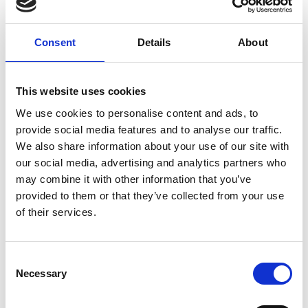
Consent
Details
About
This website uses cookies
We use cookies to personalise content and ads, to
provide social media features and to analyse our traffic.
We also share information about your use of our site with
our social media, advertising and analytics partners who
may combine it with other information that you’ve
provided to them or that they’ve collected from your use
Deze filterunit zal worden ingezet om bij onze div.
of their services.
frees machines spaanders en stof af te voeren en te
zorgen voor een schoner en beter eindresultaat van
onze producten.
Consent
Necessary
Selection
Een bijkomend voordeel zal zijn dat er na de